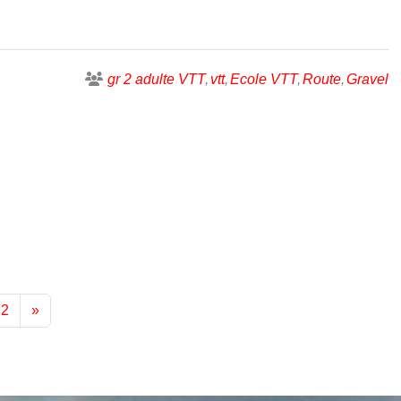
gr 2 adulte VTT
vtt
Ecole VTT
Route
Gravel
2
»