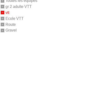
Toutes les équipes
gr 2 adulte VTT
vtt
Ecole VTT
Route
Gravel