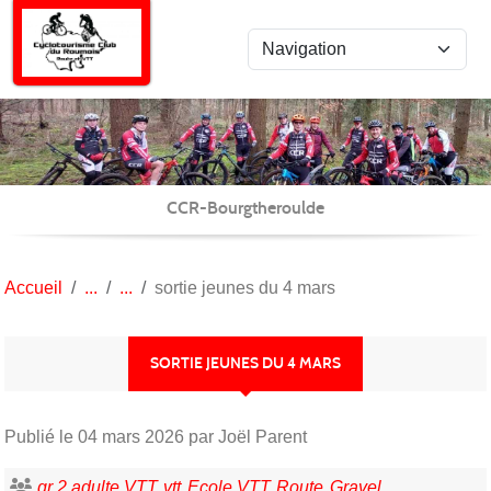
Panneau de gestion des cookies
CCR-Bourgtheroulde
Accueil
sortie jeunes du 4 mars
SORTIE JEUNES DU 4 MARS
Publié le
04 mars 2026
par Joël Parent
gr 2 adulte VTT
vtt
Ecole VTT
Route
Gravel