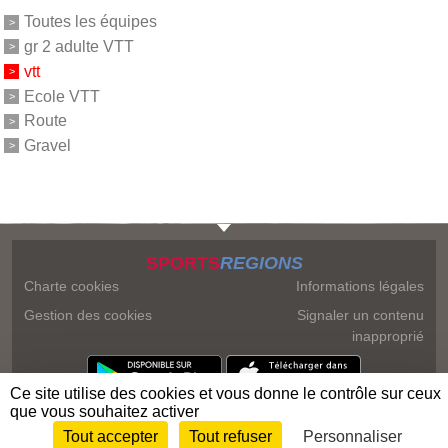
Toutes les équipes
gr 2 adulte VTT
vtt
Ecole VTT
Route
Gravel
SPORTS
REGIONS
Charte cookies
Informations légales
Gestion des cookies
Signaler un contenu
inapproprié
Ce site utilise des cookies et vous donne le contrôle sur ceux
que vous souhaitez activer
Tout accepter
Tout refuser
Personnaliser
Envie de participer ?
Connexion