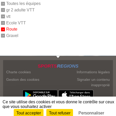
Toutes les équipes
gr 2 adulte VTT
vtt
Ecole VTT
Route
Gravel
SPORTS
REGIONS
Charte cookies
Informations légales
Gestion des cookies
Signaler un contenu
inapproprié
Ce site utilise des cookies et vous donne le contrôle sur ceux
que vous souhaitez activer
Tout accepter
Tout refuser
Personnaliser
Envie de participer ?
Connexion