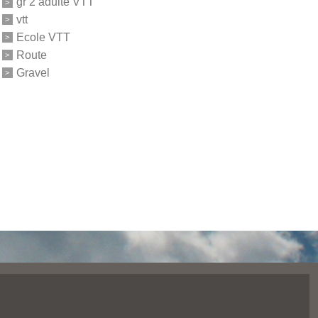
gr 2 adulte VTT
vtt
Ecole VTT
Route
Gravel