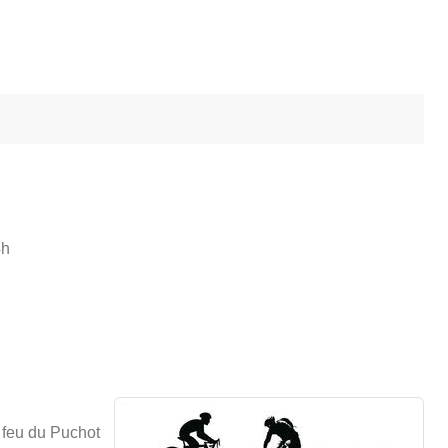
4h
u du Puchot