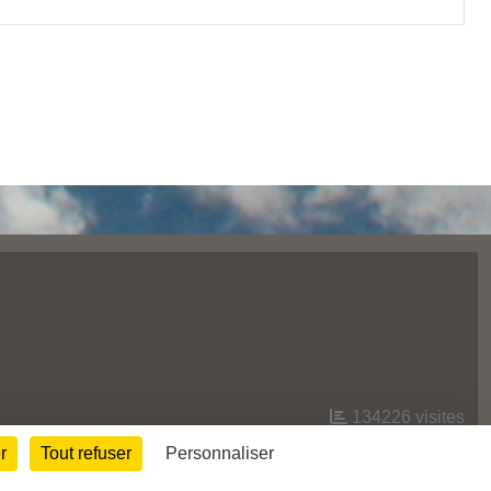
134226
visites
r
Tout refuser
Personnaliser
Informations légales