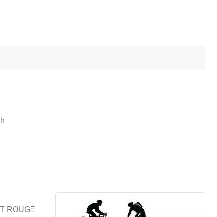
4h
RT ROUGE