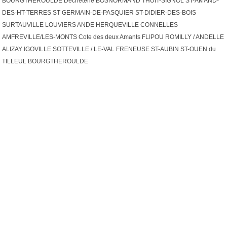
BOURGTHEROULDE Déchèterie BOSNORMAND THUIT-SIGNOL ST-AMAND-
DES-HT-TERRES ST GERMAIN-DE-PASQUIER ST-DIDIER-DES-BOIS
SURTAUVILLE LOUVIERS ANDE HERQUEVILLE CONNELLES
AMFREVILLE/LES-MONTS Cote des deux Amants FLIPOU ROMILLY / ANDELLE
ALIZAY IGOVILLE SOTTEVILLE / LE-VAL FRENEUSE ST-AUBIN ST-OUEN du
TILLEUL BOURGTHEROULDE