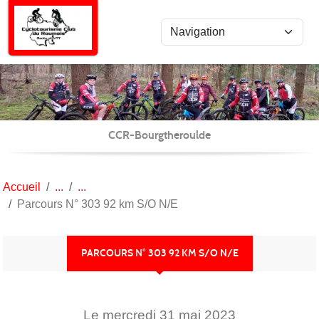
Panneau de gestion des cookies
CCR-Bourgtheroulde
Accueil
Parcours N° 303 92 km S/O N/E
PARCOURS N° 303 92 KM S/O N/E
Le
mercredi
31
mai
2023