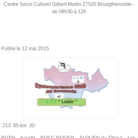
Centre Socio Culturel Gilbert Martin
27520
Bourgtheroulde
-
de 08h30 à 12h
Publié le
12 mai 2015
213 85 km JD
BGTH – transfo – BOSC-ROGER – St OUEN du Tillieul – Les