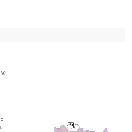
h30
UF
TE